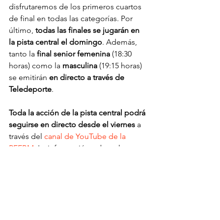
disfrutaremos de los primeros cuartos 
de final en todas las categorías. Por 
último, 
todas las finales se jugarán en 
la pista central el domingo
. Además, 
tanto la 
final senior femenina 
(18:30 
horas) como la 
masculina 
(19:15 horas) 
se emitirán 
en directo a través de 
Teledeporte
.
Toda la acción de la pista central podrá 
seguirse en directo desde el viernes
 a 
través del 
canal de YouTube de la 
RFEBM
. La información sobre el 
torneo, horarios y el seguimiento de la 
competición están disponibles en la 
página web y la app oficiales de la 
RFEBM
.
En nuestra web tienes disponibles 