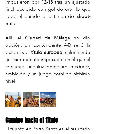
impusieron por 
12-13
 tras un ajustado 
final decidido con gol de oro, lo que 
llevó el partido a la tanda de 
shoot-
outs
.
Allí, el 
Ciudad de Málaga
 no dio 
opción: un contundente 
4-0
 selló la 
victoria y el 
título europeo
, culminando 
un campeonato impecable en el que el 
conjunto andaluz demostró madurez, 
ambición y un juego coral de altísimo 
nivel.
Camino hacia el título
El triunfo en Porto Santo es el resultado 